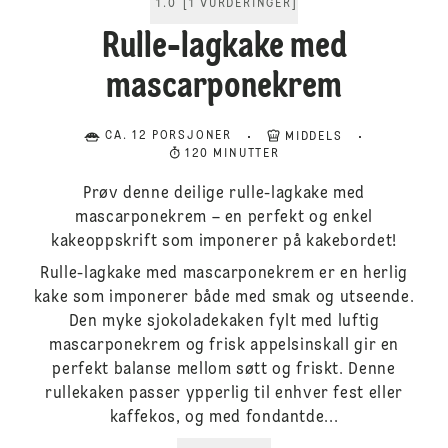
1.0
[
1
VURDERINGER
]
Rulle-lagkake med
mascarponekrem
CA. 12 PORSJONER
MIDDELS
120 MINUTTER
Prøv denne deilige rulle-lagkake med
mascarponekrem – en perfekt og enkel
kakeoppskrift som imponerer på kakebordet!
Rulle-lagkake med mascarponekrem er en herlig
kake som imponerer både med smak og utseende.
Den myke sjokoladekaken fylt med luftig
mascarponekrem og frisk appelsinskall gir en
perfekt balanse mellom søtt og friskt. Denne
rullekaken passer ypperlig til enhver fest eller
kaffekos, og med fondantde...