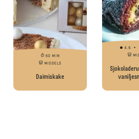
4.6
MI
60 MIN
MIDDELS
Sjokoladeru
Daimiskake
vanilje