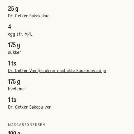
25 g
Dr. Oetker Bakekakao
4
egg str. M/L
175 g
sukker
1 ts
Dr. Oetker Vaniljesukker med ekte Bourbonvanilje
175 g
hvetemel
1 ts
Dr. Oetker Bakepulver
MASCARPONEKREM