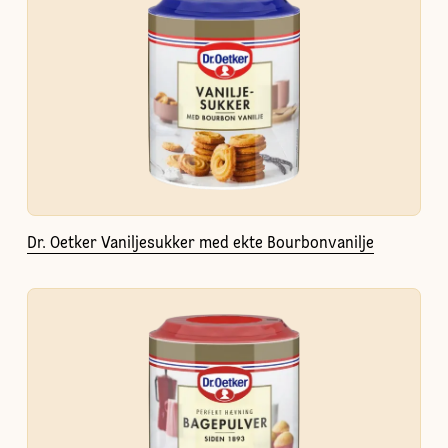
Dr. Oetker Vaniljesukker med ekte Bourbonvanilje