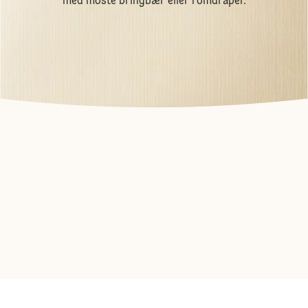
med moste bringbær eller romdråper.