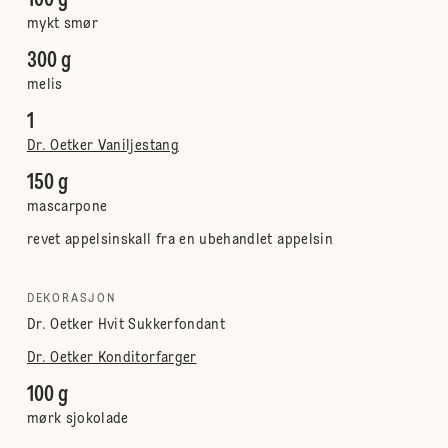
100 g
mykt smør
300 g
melis
1
Dr. Oetker Vaniljestang
150 g
mascarpone
revet appelsinskall fra en ubehandlet appelsin
DEKORASJON
Dr. Oetker Hvit Sukkerfondant
Dr. Oetker Konditorfarger
100 g
mørk sjokolade