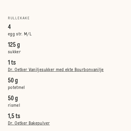
RULLEKAKE
4
egg str. M/L
125 g
sukker
1 ts
Dr. Oetker Vaniljesukker med ekte Bourbonvanilje
50 g
potetmel
50 g
rismel
1,5 ts
Dr. Oetker Bakepulver