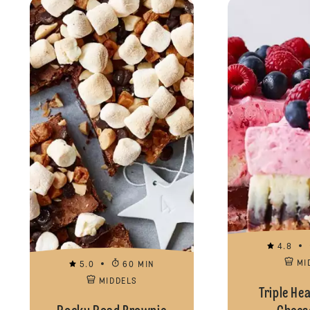
4.8
MI
5.0
60 MIN
MIDDELS
Triple He