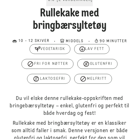
5.0
[
2
VURDERINGER
]
Rullekake med
bringbærsyltetøy
10 - 12 SKIVER
MIDDELS
90 MINUTTER
VEGETARISK
LAV FETT
FRI FOR NØTTER
GLUTENFRI
LAKTOSEFRI
MELFRITT
Du vil elske denne rullekake-oppskriften med
bringebærsyltetøy – enkel, glutenfri og perfekt til
både hverdag og fest!
Rullekake med bringbærsyltetøy er en klassiker
som alltid faller i smak. Denne versjonen er både
glutenfri og laktosefri, perfekt for deg som vil