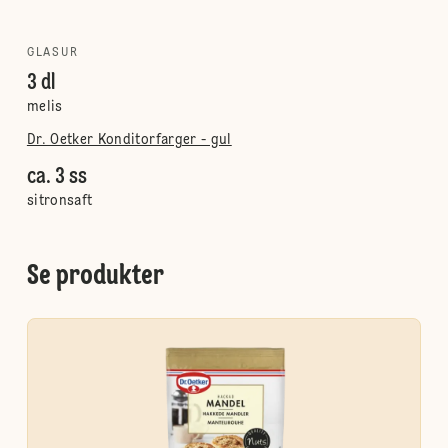
GLASUR
3 dl
melis
Dr. Oetker Konditorfarger - gul
ca. 3 ss
sitronsaft
Se produkter