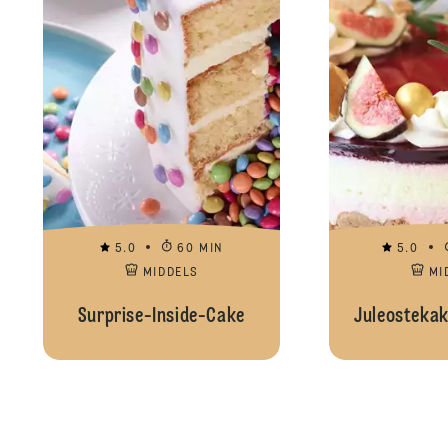
5.0
60 MIN
5.0
MIDDELS
MI
Surprise-Inside-Cake
Juleostekak