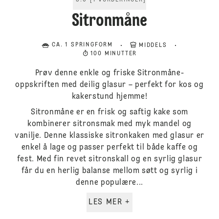
5.0
[
1
VURDERINGER
]
Sitronmåne
CA. 1 SPRINGFORM
MIDDELS
100 MINUTTER
Prøv denne enkle og friske Sitronmåne-
oppskriften med deilig glasur – perfekt for kos og
kakerstund hjemme!
Sitronmåne er en frisk og saftig kake som
kombinerer sitronsmak med myk mandel og
vanilje. Denne klassiske sitronkaken med glasur er
enkel å lage og passer perfekt til både kaffe og
fest. Med fin revet sitronskall og en syrlig glasur
får du en herlig balanse mellom søtt og syrlig i
denne populære...
LES MER +