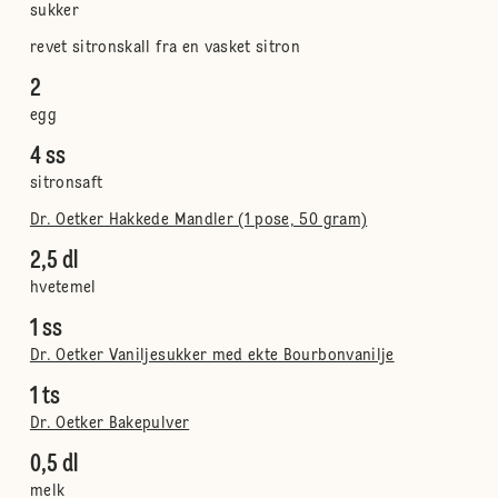
sukker
revet sitronskall fra en vasket sitron
2
egg
4 ss
sitronsaft
Dr. Oetker Hakkede Mandler (1 pose, 50 gram)
2,5 dl
hvetemel
1 ss
Dr. Oetker Vaniljesukker med ekte Bourbonvanilje
1 ts
Dr. Oetker Bakepulver
0,5 dl
melk