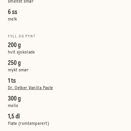
smeltet smør
6 ss
melk
FYLL OG PYNT
200 g
hvit sjokolade
250 g
mykt smør
1 ts
Dr. Oetker Vanilla Paste
300 g
melis
1,5 dl
fløte (romtemperert)