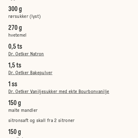
300 g
rørsukker (lyst)
270 g
hvetemel
0,5 ts
Dr. Oetker Natron
1,5 ts
Dr. Oetker Bakepulver
1 ss
Dr. Oetker Vaniljesukker med ekte Bourbonvanilje
150 g
malte mandler
sitronsaft og skall fra 2 sitroner
150 g