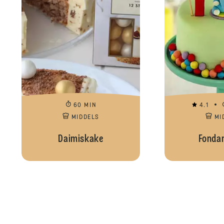
60 MIN
4.1
MIDDELS
MI
Daimiskake
Fonda