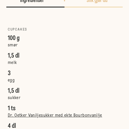
Ingredienser
Slik gjør du
CUPCAKES
100 g
smør
1,5 dl
melk
3
egg
1,5 dl
sukker
1 ts
Dr. Oetker Vaniljesukker med ekte Bourbonvanilje
4 dl