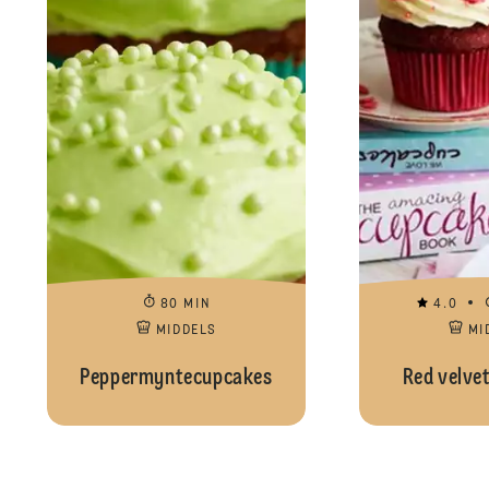
80 MIN
4.0
MIDDELS
MI
Peppermyntecupcakes
Red velve