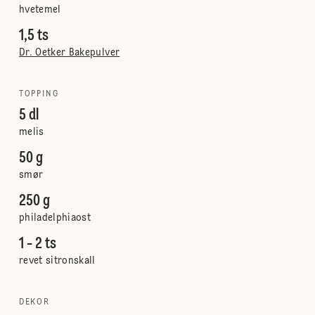
hvetemel
1,5 ts
Dr. Oetker Bakepulver
TOPPING
5 dl
melis
50 g
smør
250 g
philadelphiaost
1 - 2 ts
revet sitronskall
DEKOR