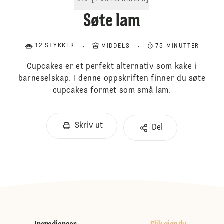
5.0
[
1
VURDERINGER
]
Søte lam
12 STYKKER
MIDDELS
75 MINUTTER
Cupcakes er et perfekt alternativ som kake i
barneselskap. I denne oppskriften finner du søte
cupcakes formet som små lam.
Skriv ut
Del