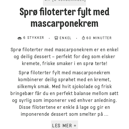
4.7
[
3
VURDERINGER
]
Sprø filoterter fylt med
mascarponekrem
6 STYKKER
ENKEL
60 MINUTTER
Sprø filoterter med mascarponekrem er en enkel
og deilig dessert – perfekt for deg som elsker
kremete, friske smaker i en sprø terte!
Sprø filoterter fylt med mascarponekrem
kombinerer deilig sprøhet med en kremet,
silkemyk smak. Med hvit sjokolade og frisk
bringebær får du en perfekt balanse mellom søtt
og syrlig som imponerer ved enhver anledning.
Disse filotertene er enkle å lage og gir en
imponerende dessert som smelter på ...
LES MER +