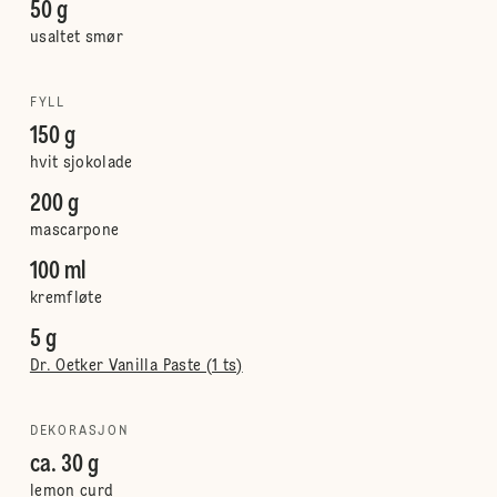
50 g
usaltet smør
FYLL
150 g
hvit sjokolade
200 g
mascarpone
100 ml
kremfløte
5 g
Dr. Oetker Vanilla Paste (1 ts)
DEKORASJON
ca. 30 g
lemon curd