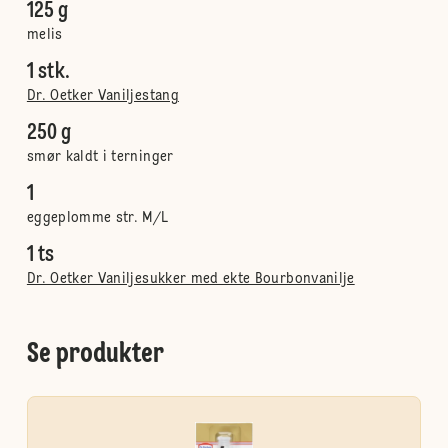
125 g
melis
1 stk.
Dr. Oetker Vaniljestang
250 g
smør kaldt i terninger
1
eggeplomme str. M/L
1 ts
Dr. Oetker Vaniljesukker med ekte Bourbonvanilje
Se produkter