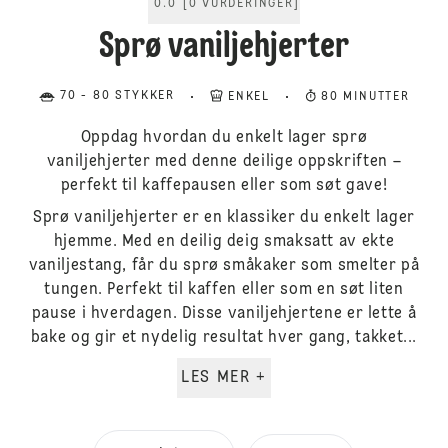
0.0
[
0
VURDERINGER
]
Sprø vaniljehjerter
70 - 80 STYKKER
ENKEL
80 MINUTTER
Oppdag hvordan du enkelt lager sprø
vaniljehjerter med denne deilige oppskriften –
perfekt til kaffepausen eller som søt gave!
Sprø vaniljehjerter er en klassiker du enkelt lager
hjemme. Med en deilig deig smaksatt av ekte
vaniljestang, får du sprø småkaker som smelter på
tungen. Perfekt til kaffen eller som en søt liten
pause i hverdagen. Disse vaniljehjertene er lette å
bake og gir et nydelig resultat hver gang, takket...
LES MER +