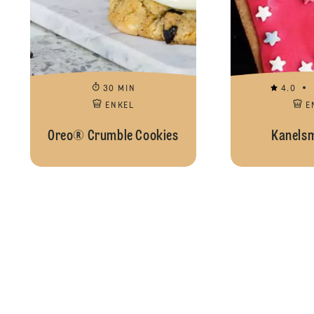
30 MIN
4.0
ENKEL
E
Oreo® Crumble Cookies
Kanels