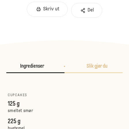
Skriv ut
Del
Ingredienser
Slik gjør du
CUPCAKES
125 g
smeltet smør
225 g
hvetemel