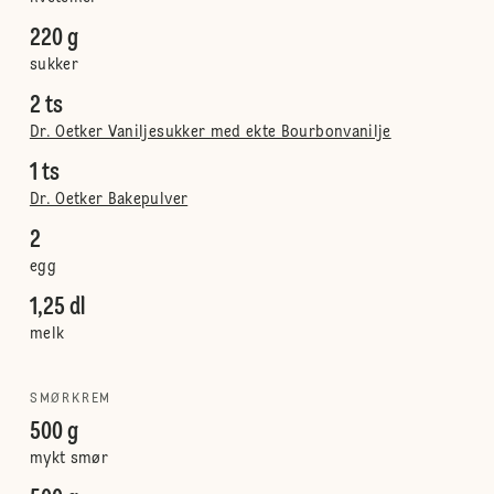
220 g
sukker
2 ts
Dr. Oetker Vaniljesukker med ekte Bourbonvanilje
1 ts
Dr. Oetker Bakepulver
2
egg
1,25 dl
melk
SMØRKREM
500 g
mykt smør