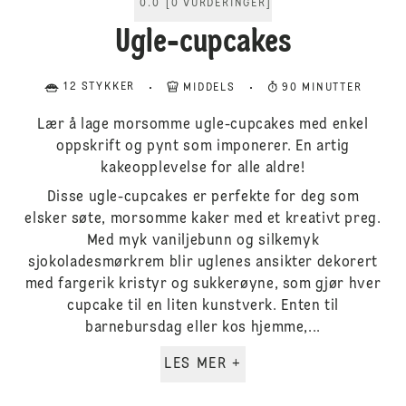
0.0
[
0
VURDERINGER
]
Ugle-cupcakes
12 STYKKER
MIDDELS
90 MINUTTER
Lær å lage morsomme ugle-cupcakes med enkel
oppskrift og pynt som imponerer. En artig
kakeopplevelse for alle aldre!
Disse ugle-cupcakes er perfekte for deg som
elsker søte, morsomme kaker med et kreativt preg.
Med myk vaniljebunn og silkemyk
sjokoladesmørkrem blir uglenes ansikter dekorert
med fargerik kristyr og sukkerøyne, som gjør hver
cupcake til en liten kunstverk. Enten til
barnebursdag eller kos hjemme,...
LES MER +