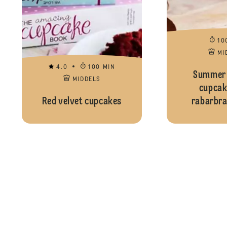
10
MI
4.0
100 MIN
Summer 
MIDDELS
cupcak
Red velvet cupcakes
rabarbr