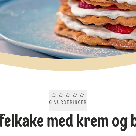
Current rating 0.0. Click to rate.
0
VURDERINGER
ffelkake med krem og 