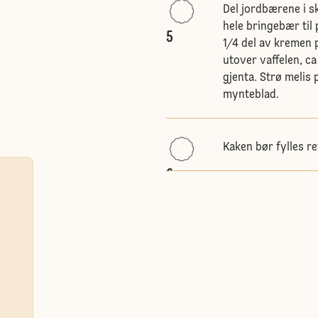
Del jordbærene i s
hele bringebær til 
5
1/4 del av kremen 
utover vaffelen, ca
gjenta. Strø melis
mynteblad.
Kaken bør fylles re
6