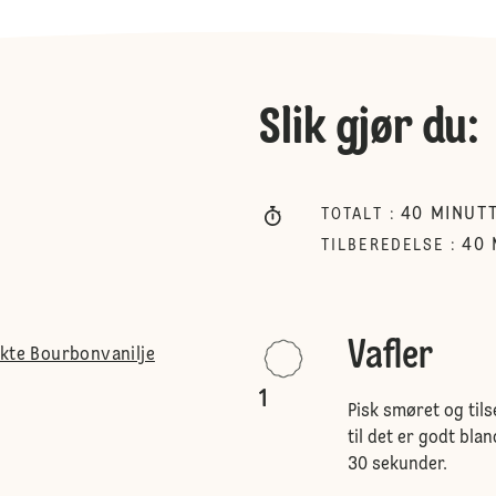
Slik gjør du
:
40
MINUT
TOTALT
:
40
TILBEREDELSE
:
Vafler
ekte Bourbonvanilje
1
Pisk smøret og tilse
til det er godt bla
30 sekunder.