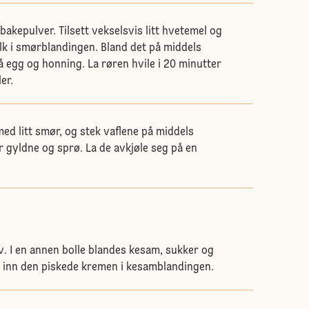
akepulver. Tilsett vekselsvis litt hvetemel og
k i smørblandingen. Bland det på middels
så egg og honning. La røren hvile i 20 minutter
er.
ed litt smør, og stek vaflene på middels
r gyldne og sprø. La de avkjøle seg på en
v. I en annen bolle blandes kesam, sukker og
å inn den piskede kremen i kesamblandingen.