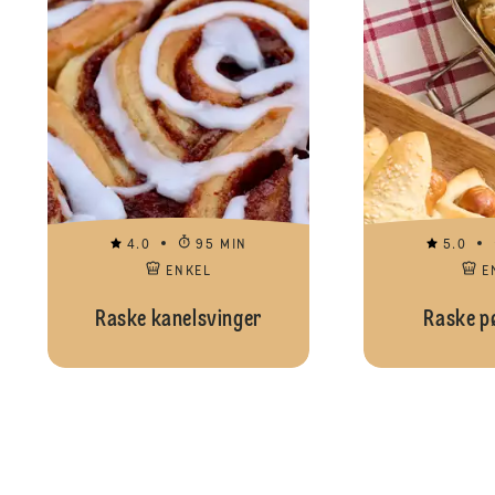
4.0
95 MIN
5.0
ENKEL
E
Raske kanelsvinger
Raske p