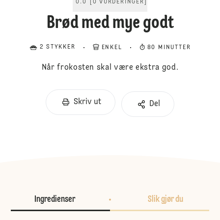
0.0
[
0
VURDERINGER
]
Brød med mye godt
2 STYKKER
ENKEL
80 MINUTTER
Når frokosten skal være ekstra god.
Skriv ut
Del
Ingredienser
Slik gjør du