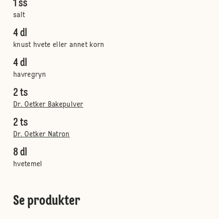
1 ss
salt
4 dl
knust hvete eller annet korn
4 dl
havregryn
2 ts
Dr. Oetker Bakepulver
2 ts
Dr. Oetker Natron
8 dl
hvetemel
Se produkter