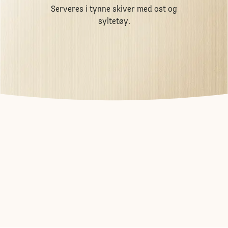
Serveres i tynne skiver med ost og
syltetøy.