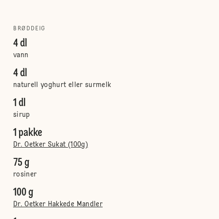
BRØDDEIG
4 dl
vann
4 dl
naturell yoghurt eller surmelk
1 dl
sirup
1 pakke
Dr. Oetker Sukat (100g)
75 g
rosiner
100 g
Dr. Oetker Hakkede Mandler