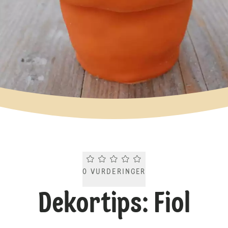
Current rating 0.0. Click to rate.
0
VURDERINGER
Dekortips: Fiol