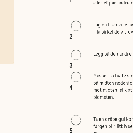
1
eller et par andre 
Lag en liten kule a
lilla sirkel delvis o
2
Legg så den andre l
3
Plasser to hvite sir
på midten nedenfor
4
mot midten, slik at
blomsten.
Ta en dråpe gul kond
fargen blir litt ly
5