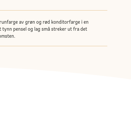
runfarge av grøn og rød konditorfarge i en
t tynn pensel og lag små streker ut fra det
lomsten.