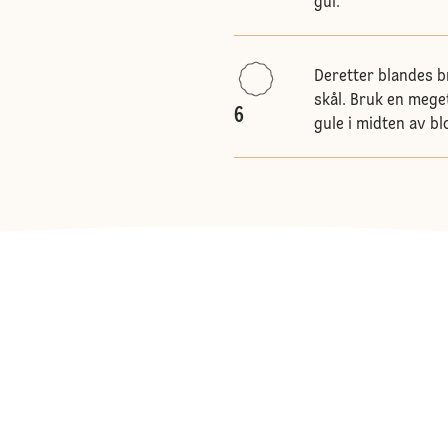
gul.
Deretter blandes b
skål. Bruk en mege
6
gule i midten av b