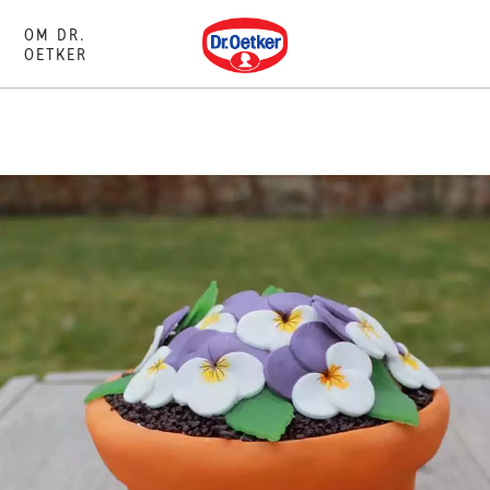
Dr. Oetker
OM DR.
OETKER
L