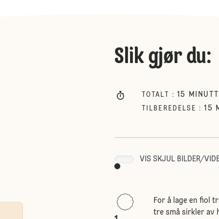
Slik gjør du
:
15
MINUTT
TOTALT
:
15
TILBEREDELSE
:
VIS SKJUL BILDER/VIDE
For å lage en fiol t
tre små sirkler av 