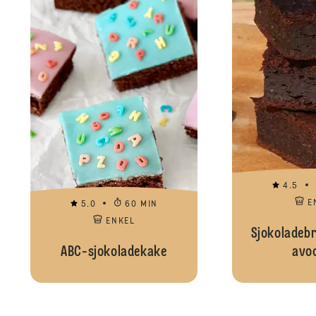
4.5
E
5.0
60 MIN
ENKEL
Sjokoladeb
ABC-sjokoladekake
avo