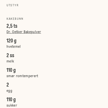
UTSTYR
KAKEBUNN
2,5 ts
Dr. Oetker Bakepulver
120 g
hvetemel
2 ss
melk
110 g
smør romtemperert
2
egg
110 g
sukker