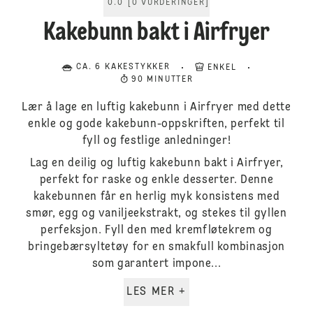
0.0
[
0
VURDERINGER
]
Kakebunn bakt i Airfryer
CA. 6 KAKESTYKKER
ENKEL
90 MINUTTER
Lær å lage en luftig kakebunn i Airfryer med dette
enkle og gode kakebunn-oppskriften, perfekt til
fyll og festlige anledninger!
Lag en deilig og luftig kakebunn bakt i Airfryer,
perfekt for raske og enkle desserter. Denne
kakebunnen får en herlig myk konsistens med
smør, egg og vaniljeekstrakt, og stekes til gyllen
perfeksjon. Fyll den med kremfløtekrem og
bringebærsyltetøy for en smakfull kombinasjon
som garantert impone...
LES MER +