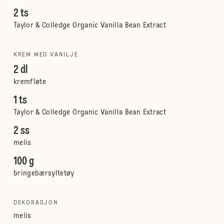
2 ts
Taylor & Colledge Organic Vanilla Bean Extract
KREM MED VANILJE
2 dl
kremfløte
1 ts
Taylor & Colledge Organic Vanilla Bean Extract
2 ss
melis
100 g
bringebærsyltetøy
DEKORASJON
melis