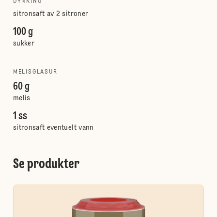
DYNKING
sitronsaft av 2 sitroner
100 g
sukker
MELISGLASUR
60 g
melis
1 ss
sitronsaft eventuelt vann
Se produkter