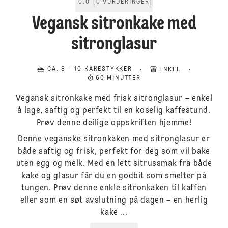
0.0
[
0
VURDERINGER
]
Vegansk sitronkake med
sitronglasur
CA. 8 - 10 KAKESTYKKER
ENKEL
60 MINUTTER
Vegansk sitronkake med frisk sitronglasur – enkel
å lage, saftig og perfekt til en koselig kaffestund.
Prøv denne deilige oppskriften hjemme!
Denne veganske sitronkaken med sitronglasur er
både saftig og frisk, perfekt for deg som vil bake
uten egg og melk. Med en lett sitrussmak fra både
kake og glasur får du en godbit som smelter på
tungen. Prøv denne enkle sitronkaken til kaffen
eller som en søt avslutning på dagen – en herlig
kake ...