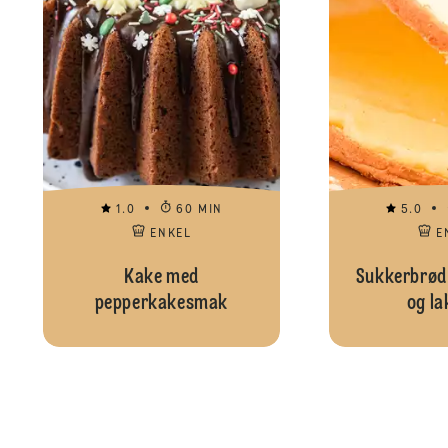
1.0
60 MIN
5.0
ENKEL
E
Kake med
Sukkerbrød 
pepperkakesmak
og la