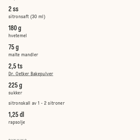
2 ss
sitronsaft (30 ml)
180 g
hvetemel
75 g
malte mandler
2,5 ts
Dr. Oetker Bakepulver
225 g
sukker
sitronskall av 1 - 2 sitroner
1,25 dl
rapsolje