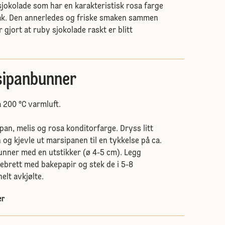
sjokolade som har en karakteristisk rosa farge
smak. Den annerledes og friske smaken sammen
gjort at ruby sjokolade raskt er blitt
sipanbunner
 200 °C varmluft.
n, melis og rosa konditorfarge. Dryss litt
 og kjevle ut marsipanen til en tykkelse på ca.
unner med en utstikker (ø 4-5 cm). Legg
ebrett med bakepapir og stek de i 5-8
helt avkjølte.
er