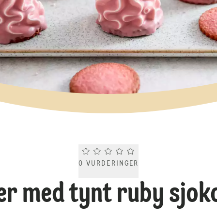
Current rating 0.0. Click to rate.
0
VURDERINGER
er med tynt ruby sjok