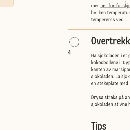
mer
her for forskj
hvilken temperature
tempereres ved.
Overtrekk
4
Ha sjokoladen i et 
kokosbollene i. Dyp
kanten av marsipan
sjokoladen. La sjo
en stekeplate med 
Dryss straks på øns
sjokoladen stivne h
Tips