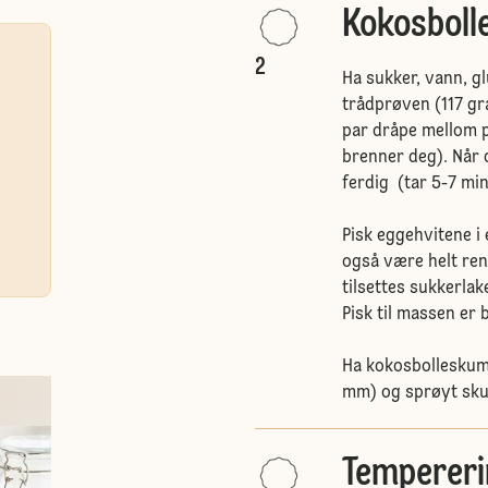
Kokosbol
2
Ha sukker, vann, gl
trådprøven (117 gra
par dråpe mellom p
brenner deg). Når 
ferdig (tar 5-7 mi
Pisk eggehvitene i
også være helt ren
tilsettes sukkerlak
Pisk til massen er 
Ha kokosbolleskum
mm) og sprøyt sk
Tempereri