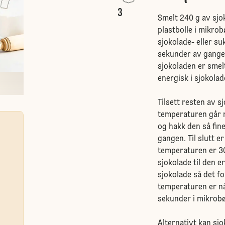
3
Smelt 240 g av sj
plastbolle i mikrob
sjokolade- eller s
sekunder av gangen
sjokoladen er smel
energisk i sjokola
Tilsett resten av sj
temperaturen går n
og hakk den så fine
gangen. Til slutt er
temperaturen er 30-
sjokolade til den e
sjokolade så det f
temperaturen er n
sekunder i mikrobøl
Alternativt kan sj