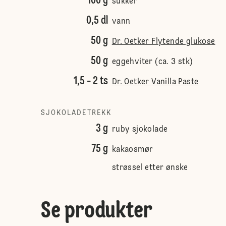
100 g
sukker
0,5 dl
vann
50 g
Dr. Oetker Flytende glukose
50 g
eggehviter (ca. 3 stk)
1,5 - 2 ts
Dr. Oetker Vanilla Paste
SJOKOLADETREKK
3 g
ruby sjokolade
75 g
kakaosmør
strøssel etter ønske
Se produkter