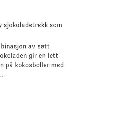
y sjokoladetrekk som
binasjon av søtt
okoladen gir en lett
en på kokosboller med
..