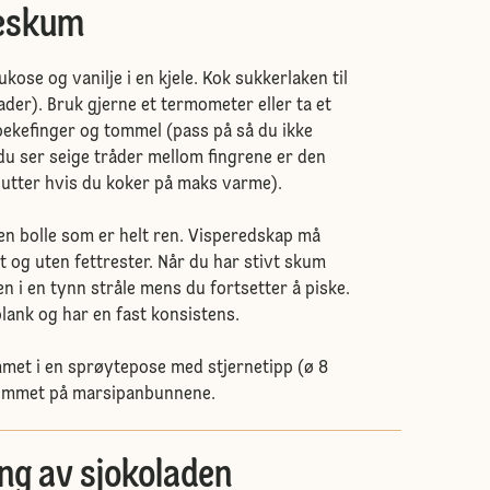
leskum
ukose og vanilje i en kjele. Kok sukkerlaken til
der). Bruk gjerne et termometer eller ta et
ekefinger og tommel (pass på så du ikke
du ser seige tråder mellom fingrene er den
nutter hvis du koker på maks varme).
 en bolle som er helt ren. Visperedskap må
t og uten fettrester. Når du har stivt skum
en i en tynn stråle mens du fortsetter å piske.
blank og har en fast konsistens.
met i en sprøytepose med stjernetipp (ø 8
ummet på marsipanbunnene.
ng av sjokoladen