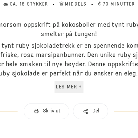
CA. 18 STYKKER
MIDDELS
70 MINUTTER
morsom oppskrift på kokosboller med tynt rub
smelter på tungen!
 tynt ruby sjokoladetrekk er en spennende kom
riske, rosa marsipanbunner. Den unike ruby sj
er hele smaken til nye høyder. Denne oppskrift
uby sjokolade er perfekt når du ønsker en eleg.
LES MER +
Skriv ut
Del