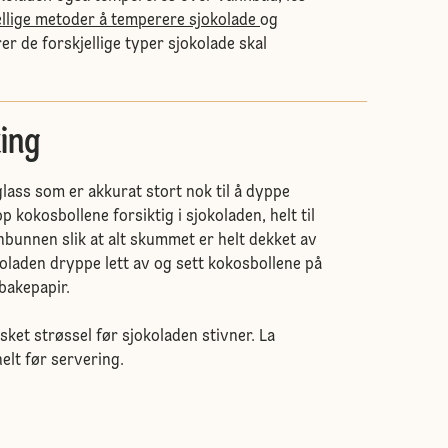
ellige metoder å temperere sjokolade
og
r de forskjellige typer sjokolade skal
ing
glass som er akkurat stort nok til å dyppe
p kokosbollene forsiktig i sjokoladen, helt til
bunnen slik at alt skummet er helt dekket av
koladen dryppe lett av og sett kokosbollene på
bakepapir.
ket strøssel før sjokoladen stivner. La
elt før servering.