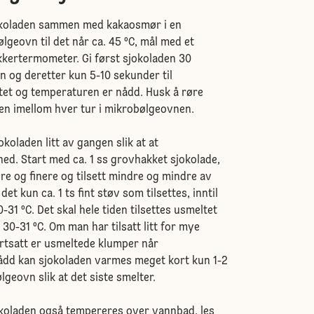
okoladen sammen med kakaosmør i en
ølgeovn til det når ca. 45 ºC, mål med et
ukkertermometer. Gi først sjokoladen 30
 og deretter kun 5-10 sekunder til
tet og temperaturen er nådd. Husk å røre
den imellom hver tur i mikrobølgeovnen.
okoladen litt av gangen slik at at
ed. Start med ca. 1 ss grovhakket sjokolade,
re og finere og tilsett mindre og mindre av
 det kun ca. 1 ts fint støv som tilsettes, inntil
31 ºC. Det skal hele tiden tilsettes usmeltet
r 30-31 ºC. Om man har tilsatt litt for mye
ortsatt er usmeltede klumper når
ådd kan sjokoladen varmes meget kort kun 1-2
geovn slik at det siste smelter.
okoladen også tempereres over vannbad, les