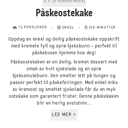
0.0
[
0
VURDERINGER
]
Påskeostekake
12 PORSJONER
ENKEL
210 MINUTTER
Oppdag en enkel og deilig påskeostekake oppskrift
med kremete fyll og sprø kjeksbunn – perfekt til
påskekosen hjemme hos deg!
Påskeostekaken er en deilig, kremet dessert med
smak av hvit sjokolade og en sprø
kjekssmulebunn. Den smelter lett på tungen og
passer perfekt til påskefeiringen. Med enkel miks
av kremost og smeltet sjokolade får du en myk
ostekake som garantert frister. Denne påskekaken
blir en herlig avslutnin...
LES MER +