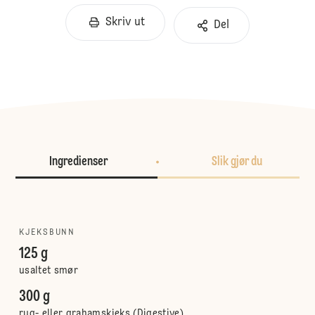
Skriv ut
Del
Ingredienser
Slik gjør du
KJEKSBUNN
125 g
usaltet smør
300 g
rug- eller grahamskjeks (Digestive)