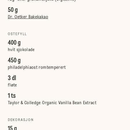
50 g
Dr. Oetker Bakekakao
OSTEFYLL
400 g
hvit sjokolade
450 g
philadelphiaost romtemperert
3 dl
fløte
1 ts
Taylor & Colledge Organic Vanilla Bean Extract
DEKORASJON
15 g