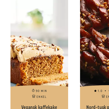
90 MIN
1.0
ENKEL
E
Vegansk kaffekake
Nord-tysk 