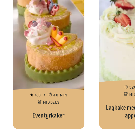
32
MI
4.0
40 MIN
MIDDELS
Lagkake med
Eventyrkaker
appe