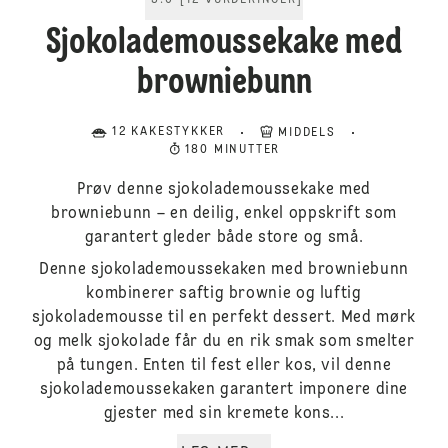
5.0
[
12
VURDERINGER
]
Sjokolademoussekake med
browniebunn
12 KAKESTYKKER
MIDDELS
180 MINUTTER
Prøv denne sjokolademoussekake med
browniebunn – en deilig, enkel oppskrift som
garantert gleder både store og små.
Denne sjokolademoussekaken med browniebunn
kombinerer saftig brownie og luftig
sjokolademousse til en perfekt dessert. Med mørk
og melk sjokolade får du en rik smak som smelter
på tungen. Enten til fest eller kos, vil denne
sjokolademoussekaken garantert imponere dine
gjester med sin kremete kons...