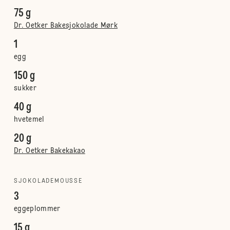
75 g
Dr. Oetker Bakesjokolade Mørk
1
egg
150 g
sukker
40 g
hvetemel
20 g
Dr. Oetker Bakekakao
SJOKOLADEMOUSSE
3
eggeplommer
15 g