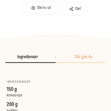
Skriv ut
Del
Ingredienser
Slik gjør du
INGREDIENSER
150 g
kokosolje
200 g
sukker