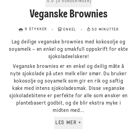
0.0
[
0
VURDERINGER
]
Veganske Brownies
9 STYKKER
ENKEL
50 MINUTTER
Lag deilige veganske brownies med kokosolje og
soyamelk – en enkel og smakfull oppskrift for ekte
sjokoladeelskere!
Veganske brownies er en enkel og deilig måte å
nyte sjokolade på uten melk eller smør. Du bruker
kokosolje og soyamelk som gir en rik og saftig
kake med intens sjokoladesmak. Disse veganske
sjokoladebitene er perfekte for alle som ønsker en
plantebasert godbit, og de blir ekstra myke i
midten med...
LES MER +