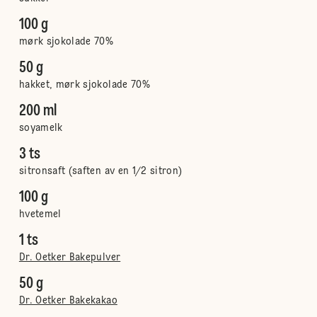
100 g
mørk sjokolade 70%
50 g
hakket, mørk sjokolade 70%
200 ml
soyamelk
3 ts
sitronsaft (saften av en 1/2 sitron)
100 g
hvetemel
1 ts
Dr. Oetker Bakepulver
50 g
Dr. Oetker Bakekakao