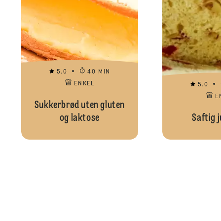
5.0
40 MIN
ENKEL
5.0
E
Sukkerbrød uten gluten
og laktose
Saftig 