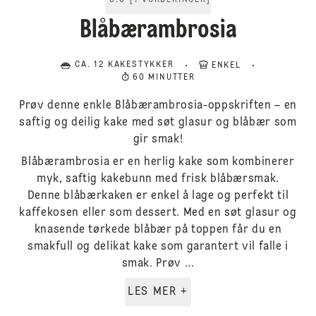
5.0
[
1
VURDERINGER
]
Blåbærambrosia
CA. 12 KAKESTYKKER
ENKEL
60 MINUTTER
Prøv denne enkle Blåbærambrosia-oppskriften – en
saftig og deilig kake med søt glasur og blåbær som
gir smak!
Blåbærambrosia er en herlig kake som kombinerer
myk, saftig kakebunn med frisk blåbærsmak.
Denne blåbærkaken er enkel å lage og perfekt til
kaffekosen eller som dessert. Med en søt glasur og
knasende tørkede blåbær på toppen får du en
smakfull og delikat kake som garantert vil falle i
smak. Prøv ...
LES MER +