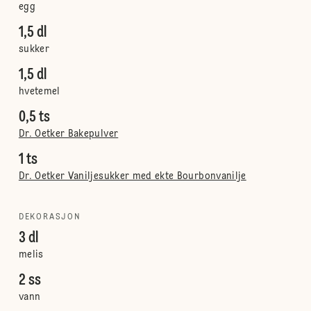
egg
1,5 dl
sukker
1,5 dl
hvetemel
0,5 ts
Dr. Oetker Bakepulver
1 ts
Dr. Oetker Vaniljesukker med ekte Bourbonvanilje
DEKORASJON
3 dl
melis
2 ss
vann